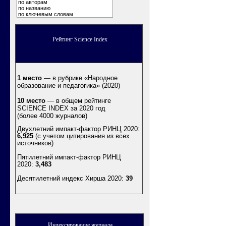
по авторам
по названию
по ключевым словам
Рейтинг Science Index
1 место
— в рубрике «Народное
образование и педагогика» (2020)
10 место
— в общем рейтинге
SCIENCE INDEX за 2020 год
(более 4000 журналов)
Двухлетний импакт-фактор РИНЦ 2020:
6,925
(с учетом цитирования из всех
источников)
Пятилетний импакт-фактор РИНЦ
2020:
3,483
Десятилетний индекс Хирша 2020
:
39
Индексирование журнала