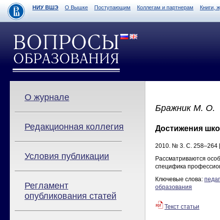
НИУ ВШЭ
О Вышке
Поступающим
Коллегам и партнерам
Книги, 
О журнале
Бражник М. О.
Редакционная коллегия
Достижения шко
2010. № 3. С. 258–264 
Условия публикации
Рассматриваются особ
специфика профессион
Ключевые слова:
педаг
Регламент
образования
опубликования статей
Текст статьи