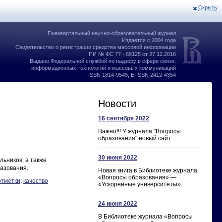
Скрыть
Ежеквартальный научно-образовательный журнал
Издается с 2004 года
Свидетельство о регистрации средства массовой информации
ПИ № ФС 77 - 68125 от 27.12.2016
Выдано Федеральной службой по надзору в сфере связи,
информационных технологий и массовых коммуникаций
ISSN 1814-9545, E-ISSN 2412-4354
Новости
16 сентября 2022
Важно!!! У журнала "Вопросы
образования" новый сайт
30 июня 2022
ьников, а также
азования.
Новая книга в Библиотеке журнала
«Вопросы образования» —
отметки
;
качество
«Ускоренные университеты»
24 июня 2022
В Библиотеке журнала «Вопросы