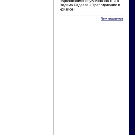
образования» опубликована книга
Вадима Радаева «Преподавание в
кризисе»
Все новости