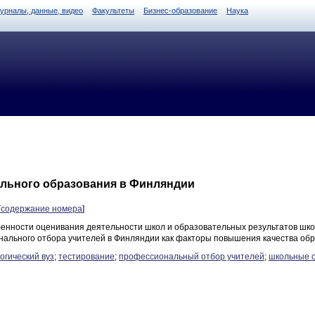
журналы, данные, видео
Факультеты
Бизнес-образование
Наука
льного образования в Финляндии
[
содержание номера
]
енности оценивания деятельности школ и образовательных результатов школ
ального отбора учителей в Финляндии как факторы повышения качества обр
огический вуз
;
тестирование
;
профессиональный отбор учителей
;
школьные 